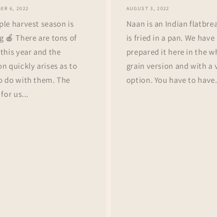
ER 6, 2022
AUGUST 3, 2022
ple harvest season is
Naan is an Indian flatbre
g 🍎 There are tons of
is fried in a pan. We have
 this year and the
prepared it here in the w
n quickly arises as to
grain version and with a
o do with them. The
option. You have to have.
 for us...