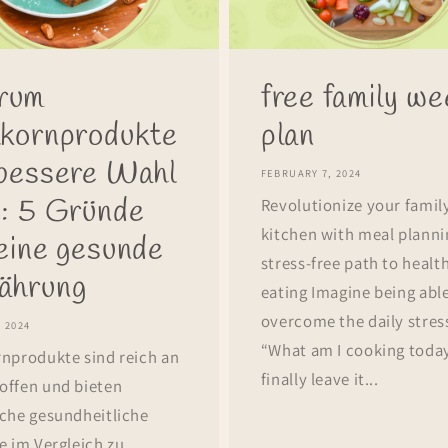
rum
free family we
lkornprodukte
plan
 bessere Wahl
FEBRUARY 7, 2024
d: 5 Gründe
Revolutionize your famil
kitchen with meal planni
 eine gesunde
stress-free path to healt
ährung
eating Imagine being able
overcome the daily stres
, 2024
“What am I cooking toda
rnprodukte sind reich an
finally leave it...
offen und bieten
iche gesundheitliche
e im Vergleich zu