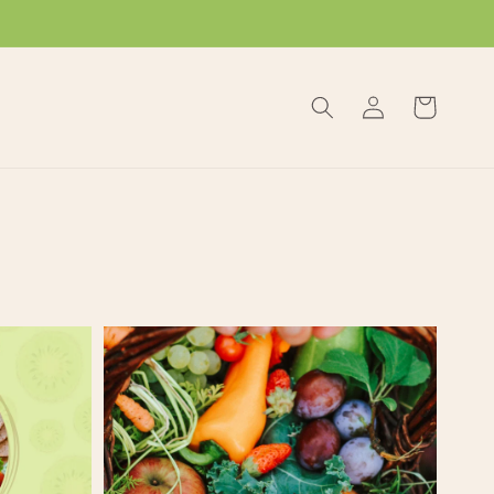
Log
Cart
in