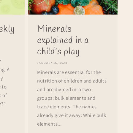
ekly
Minerals
explained in a
child’s play
y
JANUARY 16, 2024
ng: A
Minerals are essential for the
hy
nutrition of children and adults
 to
and are divided into two
s of
groups: bulk elements and
y?”
trace elements. The names
already give it away: While bulk
elements...