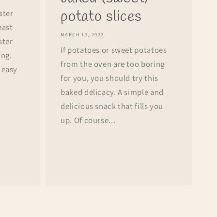
potato slices
ster
east
MARCH 13, 2022
ster
If potatoes or sweet potatoes
ing.
from the oven are too boring
 easy
for you, you should try this
baked delicacy. A simple and
delicious snack that fills you
up. Of course...