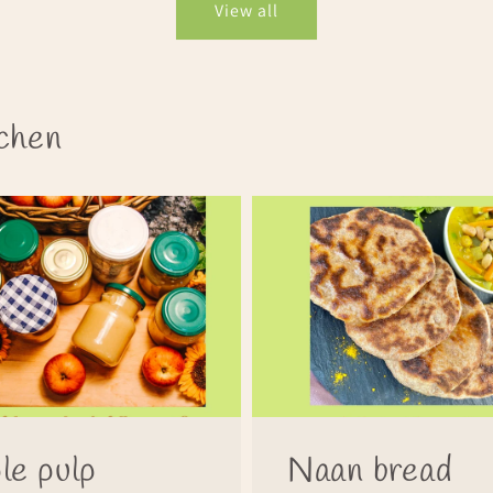
View all
tchen
le pulp
Naan bread