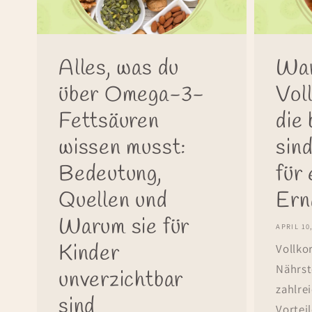
Alles, was du
Wa
über Omega-3-
Vol
Fettsäuren
die
wissen musst:
sin
Bedeutung,
für
Quellen und
Ern
Warum sie für
APRIL 10
Kinder
Vollko
Nährst
unverzichtbar
zahlre
sind
Vorteil