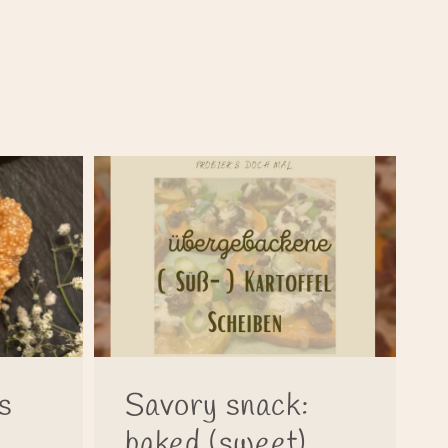
s
Savory snack:
baked (sweet)