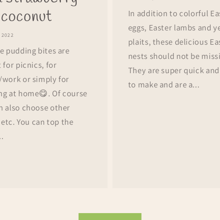
 coconut
In addition to colorful Ea
eggs, Easter lambs and y
 2022
plaits, these delicious Ea
ce pudding bites are
nests should not be miss
 for picnics, for
They are super quick and
/work or simply for
to make and are a...
ng at home😋. Of course
n also choose other
s etc. You can top the
..