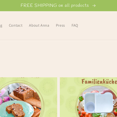
FREE SHIPPING on all products
og
Contact
About Anna
Press
FAQ