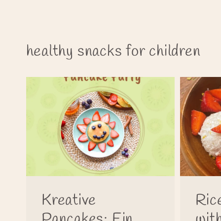
healthy snacks for children
Kreative
Ric
Pancakes: Ein
wit