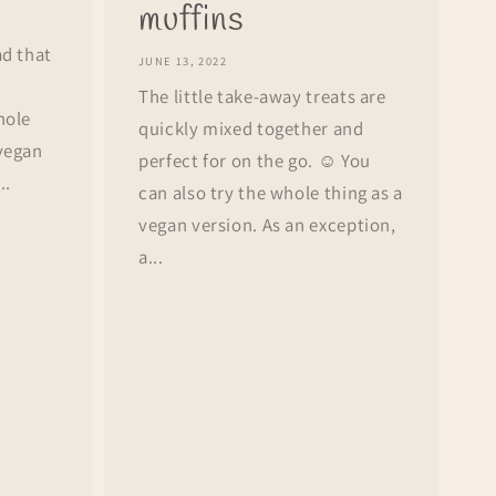
muffins
ad that
JUNE 13, 2022
The little take-away treats are
hole
quickly mixed together and
 vegan
perfect for on the go. ☺️ You
..
can also try the whole thing as a
vegan version. As an exception,
a...