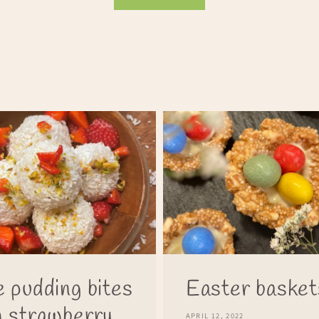
e pudding bites
Easter basket
h strawberry
APRIL 12, 2022