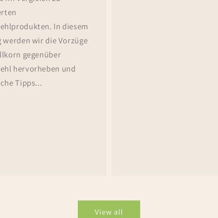
erten
hlprodukten. In diesem
g werden wir die Vorzüge
llkorn gegenüber
ehl hervorheben und
che Tipps...
View all